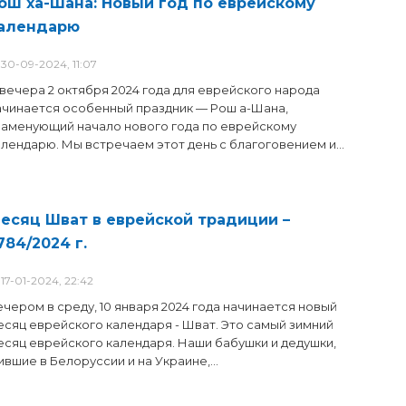
алендарю
30-09-2024, 11:07
 вечера 2 октября 2024 года для еврейского народа
ачинается особенный праздник — Рош а-Шана,
наменующий начало нового года по еврейскому
алендарю. Мы встречаем этот день с благоговением и...
есяц Шват в еврейской традиции –
784/2024 г.
17-01-2024, 22:42
ечером в среду, 10 января 2024 года начинается новый
есяц еврейского календаря - Шват. Это самый зимний
есяц еврейского календаря. Наши бабушки и дедушки,
вшие в Белоруссии и на Украине,...