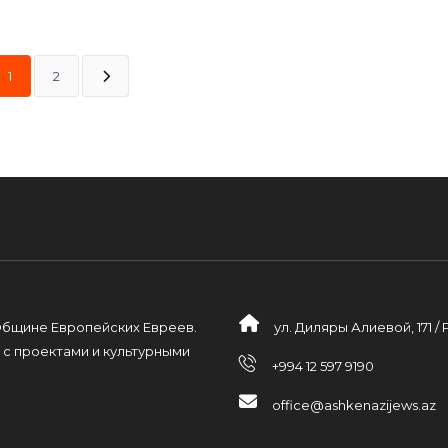
1
2
Общине Европейских Евреев.
ул. Диляры Алиевой, 171 /
 с проектами и культурными
+994 12 597 9190
office@ashkenazijews.az