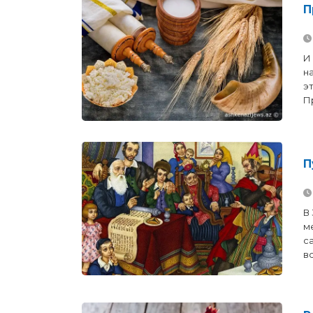
П
И
н
э
Пр
П
В 
м
с
в
Р