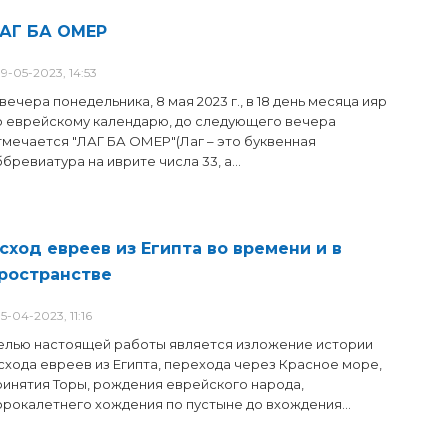
АГ БА ОМЕР
9-05-2023, 14:53
вечера понедельника, 8 мая 2023 г., в 18 день месяца ияр
о еврейскому календарю, до следующего вечера
тмечается "ЛАГ БА ОМЕР"(Лаг – это буквенная
бревиатура на иврите числа 33, а...
сход евреев из Египта во времени и в
ространстве
5-04-2023, 11:16
елью настоящей работы является изложение истории
схода евреев из Египта, перехода через Красное море,
ринятия Торы, рождения еврейского народа,
орокалетнего хождения по пустыне до вхождения...