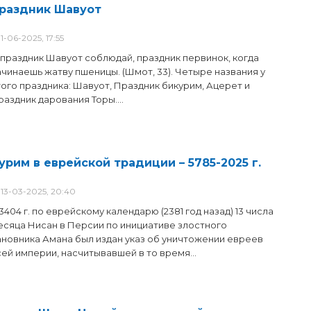
раздник Шавуот
1-06-2025, 17:55
 праздник Шавуот соблюдай, праздник первинок, когда
ачинаешь жатву пшеницы. (Шмот, 33). Четыре названия у
того праздника: Шавуот, Праздник бикурим, Ацерет и
аздник дарования Торы....
урим в еврейской традиции – 5785-2025 г.
13-03-2025, 20:40
3404 г. по еврейскому календарю (2381 год назад) 13 числа
есяца Нисан в Персии по инициативе злостного
ановника Амана был издан указ об уничтожении евреев
сей империи, насчитывавшей в то время...
ош ха-Шана: Новый год по еврейскому