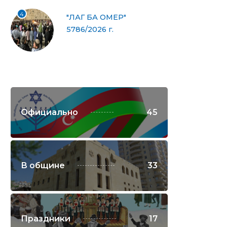
4
"ЛАГ БА ОМЕР"
5786/2026 г.
Официально
45
В общине
33
Праздники
17