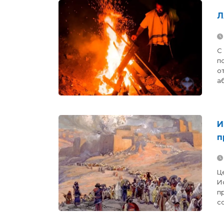
Л
С 
п
о
аб
И
п
Ц
И
п
с