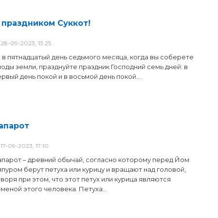
 праздником Суккот!
28-09-2023, 13:25
А в пятнадцатый день седьмого месяца, когда вы соберете
лоды земли, празднуйте праздник Господний семь дней: в
рвый день покой и в восьмой день покой....
апарот
17-09-2023, 17:10
апарот – древний обычай, согласно которому перед Йом
ипуром берут петуха или курицу и вращают над головой,
воря при этом, что этот петух или курица являются
меной этого человека. Петуха...