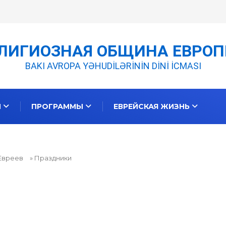
мент 8. ГАРАМАНТЫ. ЗАКЛЮЧЕНИЕ
ЛИГИОЗНАЯ ОБЩИНА ЕВРОП
BAKI AVROPA YƏHUDİLƏRİNİN DİNİ İCMASI
И
ПРОГРАММЫ
ЕВРЕЙСКАЯ ЖИЗНЬ
Евреев
» Праздники