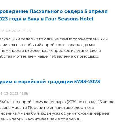
роведение Пасхального седера 5 апреля
023 года в Баку в Four Seasons Hotel
26-03-2023, 14:26
асхальный седер - это один из самых торжественных и
начительных событий еврейского года, когда мы
споминаем о выходе наших предков из египетского
абства и отмечаем наше Избавление с помощью...
урим в еврейской традиции 5783-2023
6-03-2023, 16:58
3404 г. по еврейскому календарю (2379 лет назад) 13 числа
есяца Нисан в Персии по инициативе злостного
ановника Амана был издан указ об уничтожении евреев
сей империи, насчитывавшей в то время...